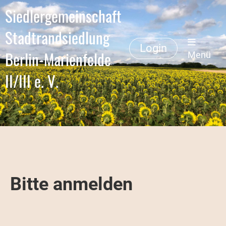
Siedlergemeinschaft
Stadtrandsiedlung
Login
Berlin-Marienfelde
Menü
II/III e. V.
Bitte anmelden